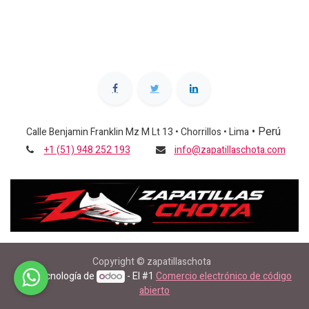
•
Perú
Calle Benjamin Franklin Mz M Lt 13 • Chorrillos • Lima
+1 (51) 948 252 193
info@zapatillaschota.com
Copyright © zapatillaschota
Con tecnología de
- El #1
Comercio electrónico de código
abierto