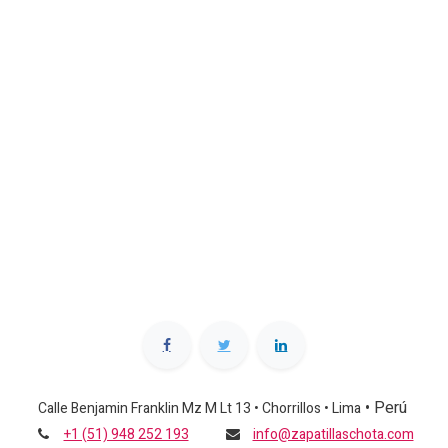
•
Perú
Calle Benjamin Franklin Mz M Lt 13 • Chorrillos • Lima
+1 (51) 948 252 193
info@zapatillaschota.com