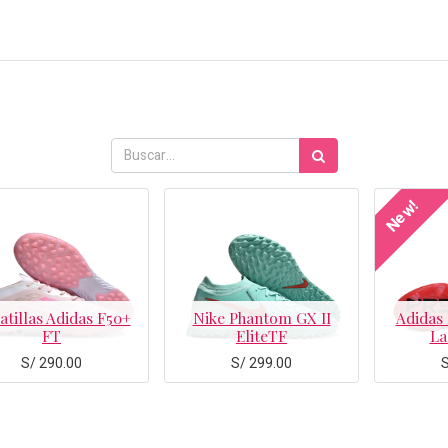
New!
atillas Adidas F50+
Nike Phantom GX II
Adidas 
FT
EliteTF
La
S/
290.00
S/
299.00