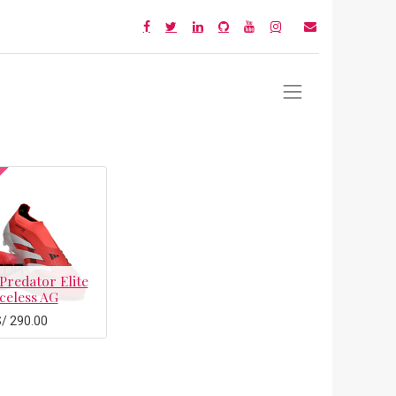
Predator Elite
celess AG
S/
290.00