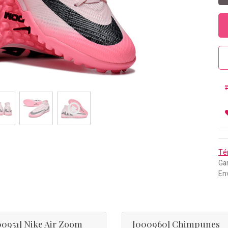
Té
Gar
Env
00951] Nike Air Zoom
[000960] Chimpunes