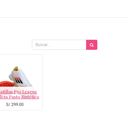
atillas F50 League
less Pasto Sintético
S/
299.00