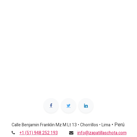
•
Perú
Calle Benjamin Franklin Mz M Lt 13 • Chorrillos • Lima
+1 (51) 948 252 193
info@zapatillaschota.com