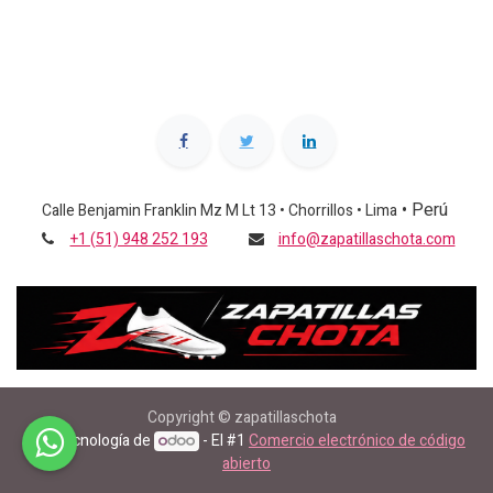
•
Perú
Calle Benjamin Franklin Mz M Lt 13 • Chorrillos • Lima
+1 (51) 948 252 193
info@zapatillaschota.com
Copyright © zapatillaschota
Con tecnología de
- El #1
Comercio electrónico de código
abierto